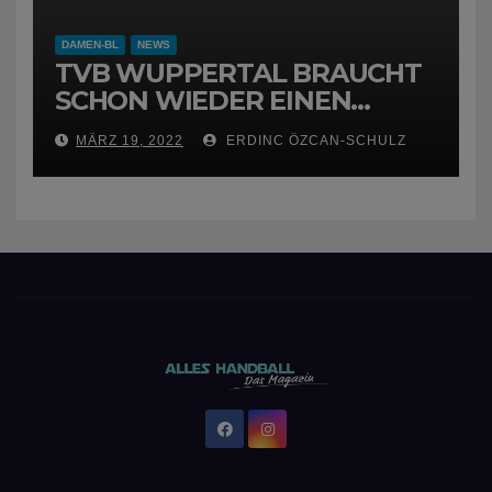
DAMEN-BL
NEWS
TVB WUPPERTAL BRAUCHT
SCHON WIEDER EINEN
NEUEN TRAINER
MÄRZ 19, 2022
ERDINC ÖZCAN-SCHULZ