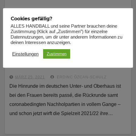
Cookies gefällig?
ALLES HANDBALL und seine Partner brauchen deine
Zustimmung (Klick auf „Zustimmen”) für einzelne
Datennutzungen, um dir unter anderem Informationen zu
deinen Interessen anzuzeigen.
DAMEN-BL
DAMEN-DDORF
NEWS
Einstellungen
BVB WILL DIE VERWERHRTE TITEL-
Zustimmen
KRONE
MÄRZ 25, 2021
ERDINC ÖZCAN-SCHULZ
Die Hinrunde im deutschen Unter- und Oberhaus ist
bei den Frauen bereits passé, die Rückrunde samt
coronabedingten Nachholpartien in vollem Gange –
und schon jetzt wirft die Spielzeit 2021/22 ihre…