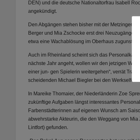
DEN) und die deutsche Nationaltorfrau Isabell Ro
angekündigt.
Den Abgängen stehen bisher mit der Metzinger Tor
Berger und Mia Zschocke erst drei Neuzugänge g
etwa eine Wachablösung im Oberhaus zugunsten
Auch im Rheinland scheint sich das Personalkarus
nächste Jahr angeht, wollen wir den jetzigen Weg 
einer jun- gen Spielerin weitergehen“, verrät Tr
scheidenden Michael Biegler bei den Werkselfen
In Mareike Thomaier, der Niederländerin Zoe Spren
zukünftige Aufgaben längst interessantes Persona
Farbenstädterinnen auf eigenen Wunsch am Saiso
abwehrstarke Akteurin, die den Weggang von Mia 
Lintfort) gefunden.