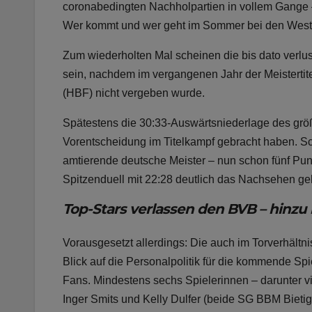
coronabedingten Nachholpartien in vollem Gange – 
Wer kommt und wer geht im Sommer bei den Wes
Zum wiederholten Mal scheinen die bis dato verlu
sein, nachdem im vergangenen Jahr der Meistertit
(HBF) nicht vergeben wurde.
Spätestens die 30:33-Auswärtsniederlage des grö
Vorentscheidung im Titelkampf gebracht haben. Sch
amtierende deutsche Meister – nun schon fünf Pu
Spitzenduell mit 22:28 deutlich das Nachsehen ge
Top-Stars verlassen den BVB – hinz
Vorausgesetzt allerdings: Die auch im Torverhältni
Blick auf die Personalpolitik für die kommende Sp
Fans. Mindestens sechs Spielerinnen – darunter v
Inger Smits und Kelly Dulfer (beide SG BBM Bieti