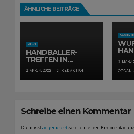
ÄHNLICHE BEITRÄGE
DAMEN-B
WUP
NEWS
HAN
HANDBALLER-
WIR
TREFFEN IN
MÄRZ 2
OBERBARMEN
APR. 4, 2022
REDAKTION
ÖZCAN-
Schreibe einen Kommentar
Du musst
angemeldet
sein, um einen Kommentar ab