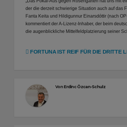
„Das Pokal-Aus gegen Rosengarten hat uns mit ei
der die derzeit schwierige Situation auch auf das
Fanta Keita und Hildigunnur Einarsdóttir (nach OP-
kommentiert der A-Lizenz-Inhaber, der beim deutsc
die augenblickliche Mittelfeldplatzierung seiner Sc
Beitragsnavigation
FORTUNA IST REIF FÜR DIE DRITTE L
Von
Erdinc Özcan-Schulz