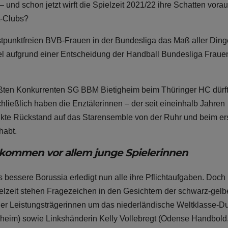
und schon jetzt wirft die Spielzeit 2021/22 ihre Schatten vorau
t-Clubs?
stpunktfreien BVB-Frauen in der Bundesliga das Maß aller Ding
el aufgrund einer Entscheidung der Handball Bundesliga Fraue
ßten Konkurrenten SG BBM Bietigheim beim Thüringer HC dürft
ließlich haben die Enztälerinnen – der seit eineinhalb Jahren
nkte Rückstand auf das Starensemble von der Ruhr und beim er
habt.
u kommen vor allem junge Spielerinnen
s bessere Borussia erledigt nun alle ihre Pflichtaufgaben. Doch 
ielzeit stehen Fragezeichen in den Gesichtern der schwarz-gel
ier Leistungsträgerinnen um das niederländische Weltklasse-D
gheim) sowie Linkshänderin Kelly Vollebregt (Odense Handbold