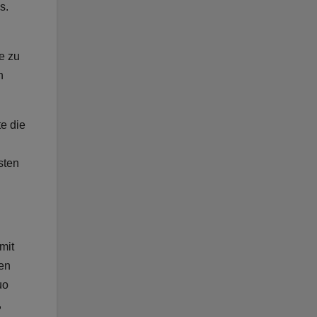
s.
e zu
n
e die
sten
mit
ben
uo
,