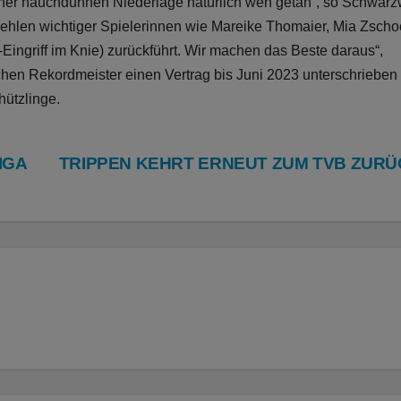
ner hauchdünnen Niederlage natürlich weh getan“, so Schwarz
 Fehlen wichtiger Spielerinnen wie Mareike Thomaier, Mia Zscho
Eingriff im Knie) zurückführt. Wir machen das Beste daraus“,
hen Rekordmeister einen Vertrag bis Juni 2023 unterschrieben 
hützlinge.
IGA
TRIPPEN KEHRT ERNEUT ZUM TVB ZUR