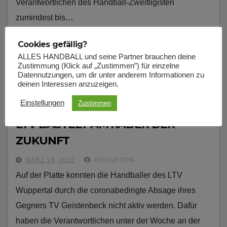
Verantwortlichen des Handball-Zweitligisten
zumindest bis…
Cookies gefällig?
ALLES HANDBALL und seine Partner brauchen deine
Zustimmung (Klick auf „Zustimmen”) für einzelne
Datennutzungen, um dir unter anderem Informationen zu
deinen Interessen anzuzeigen.
Einstellungen
Zustimmen
NEWS
LTV BASTELT AM KADER DER
ZUKUNFT
MÄRZ 19, 2022
REDAKTION
Auf der Platte konnten die Handballer des LTV
Wuppertal durch die coronabedingte Absage ihres
Gegners TV Geistenbeck nicht aktiv werden. Dafür
haben die Verantwortlichen unter der Woche an der