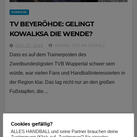
DAMEN-BL
TV BEYERÖHDE: GELINGT
KOWALKSA DIE WENDE?
DEZ. 27, 2019
ERDINC ÖZCAN-SCHULZ
Dass es auf dem Trainerposten des
Zweitbundesligisten TVB Wuppertal schwer sein
würde, war vielen Fans und Handballinteressierten in
der Region klar. Das lag nicht nur an den großen
Fußstapfen, die…
Cookies gefällig?
ALLES HANDBALL und seine Partner brauchen deine
Zustimmung (Klick auf „Zustimmen”) für einzelne