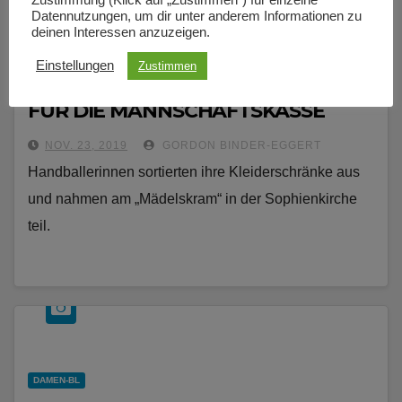
Datennutzungen, um dir unter anderem Informationen zu
deinen Interessen anzuzeigen.
DAMEN-BL
Einstellungen
Zustimmen
TVB ERTRÖDELT SICH 450 EURO
FÜR DIE MANNSCHAFTSKASSE
NOV. 23, 2019
GORDON BINDER-EGGERT
Handballerinnen sortierten ihre Kleiderschränke aus
und nahmen am „Mädelskram“ in der Sophienkirche
teil.
DAMEN-BL