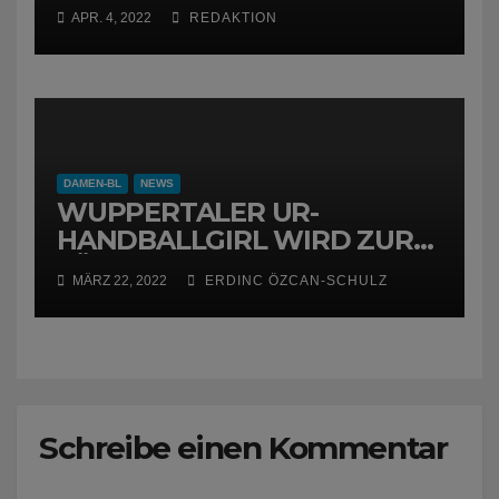
APR. 4, 2022
REDAKTION
DAMEN-BL
NEWS
WUPPERTALER UR-
HANDBALLGIRL WIRD ZUR
FÜCHSIN
MÄRZ 22, 2022
ERDINC ÖZCAN-SCHULZ
Schreibe einen Kommentar