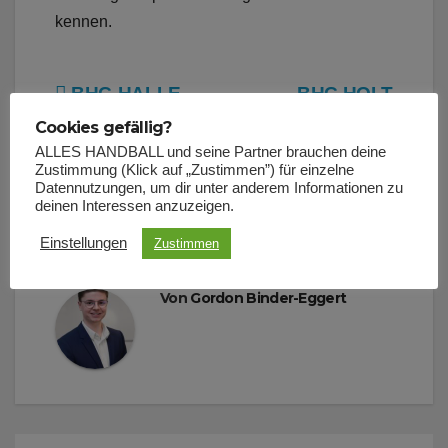
kennen.
Beitragsnavigation
BHC-HALLE
BHC HOLT
WIRD IN
WEITEREN
Cookies gefällig?
SOLINGEN
SCHWEDEN INS
ALLES HANDBALL und seine Partner brauchen deine
Zustimmung (Klick auf „Zustimmen”) für einzelne
GEBAUT
BERGISCHE
Datennutzungen, um dir unter anderem Informationen zu
deinen Interessen anzuzeigen.
Einstellungen
Zustimmen
Von
Gordon Binder-Eggert