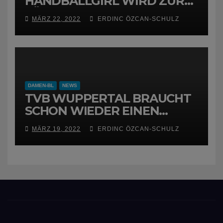
HANDBALLGIRL WIRD ZUR
FÜCHSIN
MÄRZ 22, 2022
ERDINC ÖZCAN-SCHULZ
DAMEN-BL
NEWS
TVB WUPPERTAL BRAUCHT
SCHON WIEDER EINEN
NEUEN TRAINER
MÄRZ 19, 2022
ERDINC ÖZCAN-SCHULZ