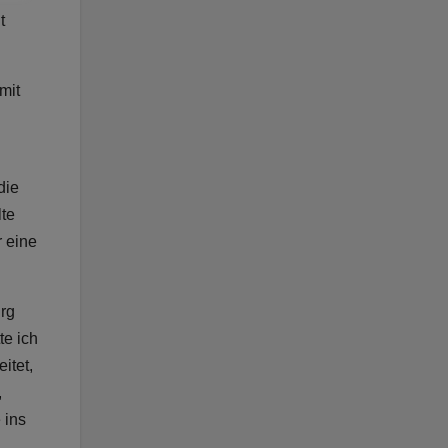
t
mit
die
lte
r eine
rg
te ich
itet,
,
 ins