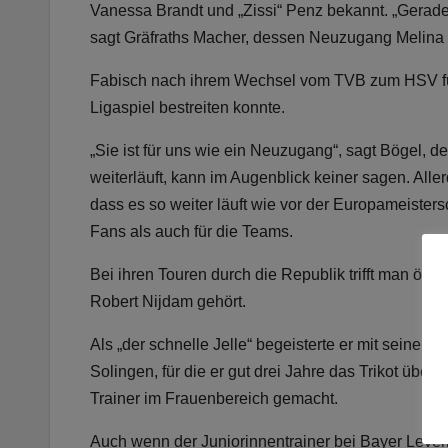
Vanessa Brandt und „Zissi“ Penz bekannt. „Gerade in
sagt Gräfraths Macher, dessen Neuzugang Melina
Fabisch nach ihrem Wechsel vom TVB zum HSV für
Ligaspiel bestreiten konnte.
„Sie ist für uns wie ein Neuzugang“, sagt Bögel, de
weiterläuft, kann im Augenblick keiner sagen. Al
dass es so weiter läuft wie vor der Europameister
Fans als auch für die Teams.
Bei ihren Touren durch die Republik trifft man öf
Robert Nijdam gehört.
Als „der schnelle Jelle“ begeisterte er mit seinen
Solingen, für die er gut drei Jahre das Trikot übers
Trainer im Frauenbereich gemacht.
Auch wenn der Juniorinnentrainer bei Bayer Leverku