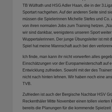
TB Wülfrath und HSG Adler Haan, die in der 3.Liga
Sportart nachgehen. Auf der anderen Seite sind si
müssen die Spielerinnen Michelle Stefes und Co. a
von ihren normalen Jobs zum Training hetzen. „Nat
wir sind dankbar, wenigstens unseren Sport weiter
Wuppertalerinnen. Der junge Übungsleiter ist mit d
Spiel hat meine Mannschaft auch bei den verloren
Ich finde, man kann ihr nicht vorwerfen alles gege
Einschätzungen vor der Europameisterschaft auf ein
Entwicklung zufrieden. Sowohl mit der des Trainers,
nicht nach hinten lehnen. Wir haben noch eine ansp
TVB.
Zufrieden ist auch der Bergische Nachbar HSV Gräf
Reckenthäler Mitte November einen tollen vierten P
bereits die Planungen für die kommende Spielzeit