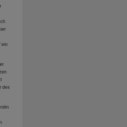
r
ich
ber
 ein
er
nzen
t
r des
rstin
n