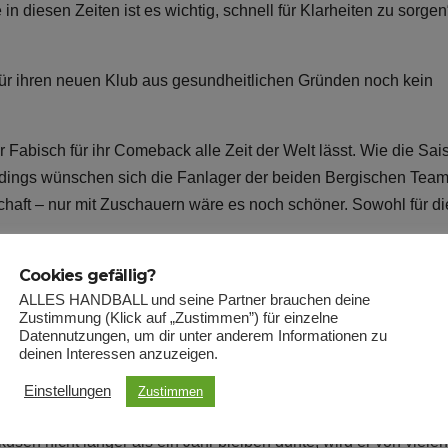
 diesen Zeiten ist es wichtig, schnell für Klarheiten zu sorgen
 ihren neuen Klub aus gesundheitlichen Gründen noch kein
r Fabisch für ihr Comeback alle Zeit der Welt lässt. Wie die Sai
lerdings wünschen sich die Fanlager der beiden Bergischen Team
schaft – nur mit Zuschauern wäre es noch schöner. Sowohl für di
Cookies gefällig?
ters auch alte Bekannte aus dem Bergischen Land, zu denen auch
ALLES HANDBALL und seine Partner brauchen deine
Zustimmung (Klick auf „Zustimmen”) für einzelne
Datennutzungen, um dir unter anderem Informationen zu
 schnellen Gegenstoßtreffern Anfang der 00er Jahre die Fans der
deinen Interessen anzuzeigen.
treifte. Mittlerweile hat sich der Niederländer einen guten Namen
Einstellungen
Zustimmen
sen nicht länger als ein Jahr bleiben durfte, wird er von vielen