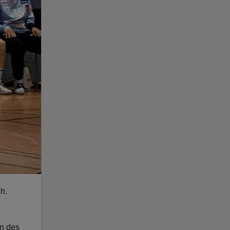
h.
en des