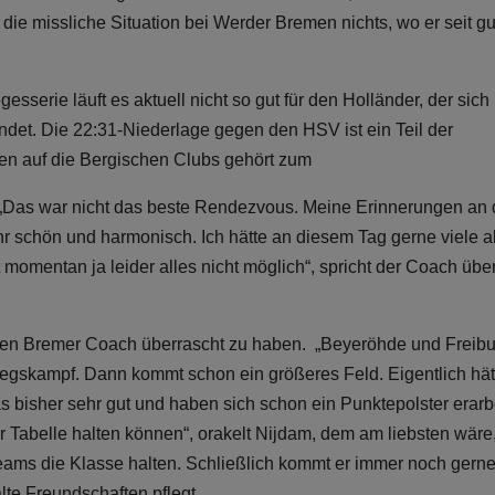
ie missliche Situation bei Werder Bremen nichts, wo er seit gu
sserie läuft es aktuell nicht so gut für den Holländer, der sich 
det. Die 22:31-Niederlage gegen den HSV ist ein Teil der
fen auf die Bergischen Clubs gehört zum
. „Das war nicht das beste Rendezvous. Meine Erinnerungen an 
r schön und harmonisch. Ich hätte an diesem Tag gerne viele a
momentan ja leider alles nicht möglich“, spricht der Coach übe
den Bremer Coach überrascht zu haben. „Beyeröhde und Freibu
iegskampf. Dann kommt schon ein größeres Feld. Eigentlich hät
 bisher sehr gut und haben sich schon ein Punktepolster erarbe
er Tabelle halten können“, orakelt Nijdam, dem am liebsten wäre
ams die Klasse halten. Schließlich kommt er immer noch gerne
te Freundschaften pflegt.