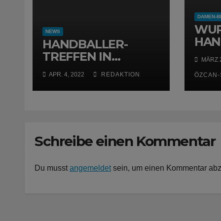
DAMEN-B
WUP
NEWS
HAN
HANDBALLER-
WIR
TREFFEN IN
MÄRZ 2
OBERBARMEN
APR. 4, 2022
REDAKTION
ÖZCAN-
Schreibe einen Kommentar
Du musst
angemeldet
sein, um einen Kommentar ab