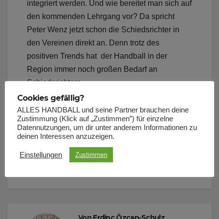
integriert werden. Und wie bereitet man sich auf
den kommenden Lehrgang vor? Da spricht
Peter Wenz jetzt schon die Schiedsrichter in
den Vereinen direkt an. Denn trotz des
positiven Trends hat der Handball in der
Region immer noch großen Bedarf an
Schiedsrichtern.
Cookies gefällig?
ALLES HANDBALL und seine Partner brauchen deine
Beitragsnavigation
MAX RAMOTA
Zustimmung (Klick auf „Zustimmen”) für einzelne
Datennutzungen, um dir unter anderem Informationen zu
SAMMELT
deinen Interessen anzuzeigen.
HANDYS FÜR DEN
Einstellungen
Zustimmen
GUTEN ZWECK
Von
Erdinc Özcan-Schulz