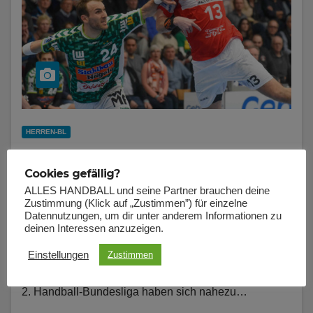
HERREN-BL
CORONAVIRUS SCHICKT LÖWEN IN
Cookies gefällig?
DIE SOMMERPAUSE
ALLES HANDBALL und seine Partner brauchen deine
Zustimmung (Klick auf „Zustimmen”) für einzelne
MAI 9, 2020
ERDINC ÖZCAN-SCHULZ
Datennutzungen, um dir unter anderem Informationen zu
Was das vorzeitige Saisonende für den Bergischen
deinen Interessen anzuzeigen.
HC bedeutet und welche Schlüsse Trainer Sebastian
Einstellungen
Zustimmen
Hinze aus den Spielen zieht. Die 36 Clubs der 1. und
2. Handball-Bundesliga haben sich nahezu…