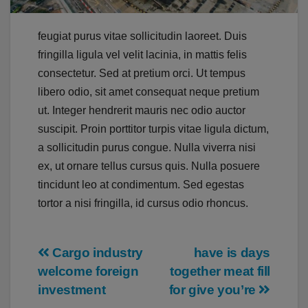
feugiat purus vitae sollicitudin laoreet. Duis
fringilla ligula vel velit lacinia, in mattis felis
consectetur. Sed at pretium orci. Ut tempus
libero odio, sit amet consequat neque pretium
ut. Integer hendrerit mauris nec odio auctor
suscipit. Proin porttitor turpis vitae ligula dictum,
a sollicitudin purus congue. Nulla viverra nisi
ex, ut ornare tellus cursus quis. Nulla posuere
tincidunt leo at condimentum. Sed egestas
tortor a nisi fringilla, id cursus odio rhoncus.
Beitragsnavigation
Cargo industry
have is days
welcome foreign
together meat fill
investment
for give you’re