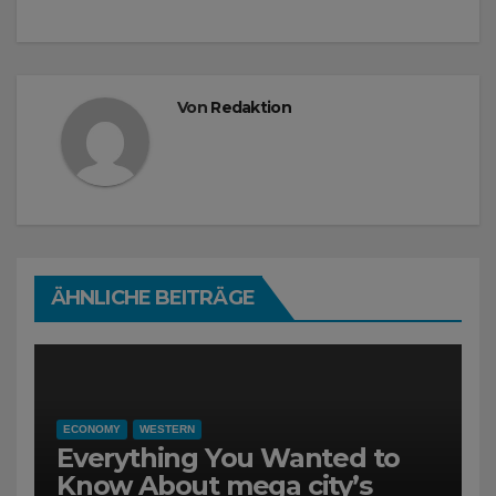
Von
Redaktion
ÄHNLICHE BEITRÄGE
ECONOMY
WESTERN
Everything You Wanted to
Know About mega city’s