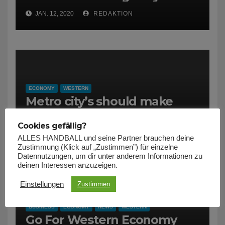
JAN. 12, 2020
REDAKTION
ECONOMY
WESTERN
Metro city’s should make
road with protection In mind
Cookies gefällig?
JAN. 12, 2020
REDAKTION
ALLES HANDBALL und seine Partner brauchen deine
Zustimmung (Klick auf „Zustimmen”) für einzelne
Datennutzungen, um dir unter anderem Informationen zu
deinen Interessen anzuzeigen.
Einstellungen
Zustimmen
BUSINESS
ECONOMY
NEWS
WESTERN
Go For Western Economy